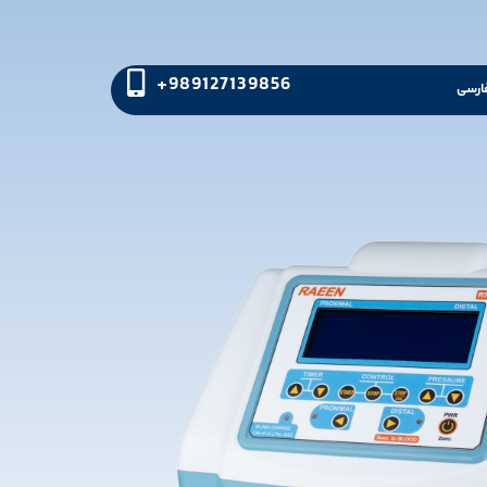
989127139856+
ارسی