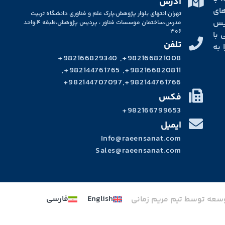
آدرس
ای
تهران،انتهای بلوار پژوهش،پارک علم و فناوری دانشگاه تربیت
سیس
مدرس،ساختمان موسسات فناور ، پردیس پژوهش،طبقه ۴،واحد
۳۰۶
 با
تلفن
 به
982166821008+, 982166829340+
982166820811+, 982144761765+,
982144761766+,982144707097+
فکس
982166799653+
ایمیل
Info@raeensanat.com
Sales@raeensanat.com
English
فارسی
وسعه توسط تیم مریم زمانی