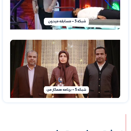
»
برنامه
همکار
من
شبکه
5
ادامه
مطلب »