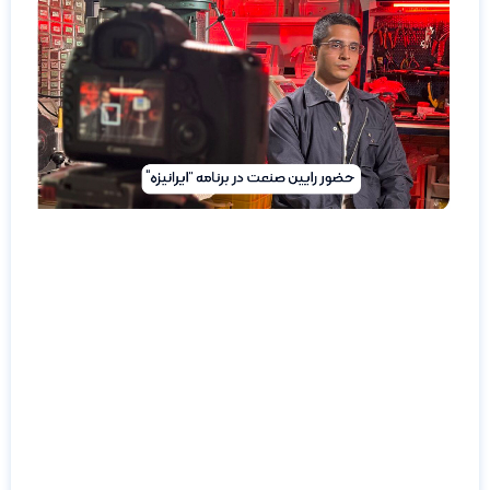
حضور
رایین
صنعت در
برنامه
«ایرانیزه»
حضور رایین
صنعت در
برنامه
«ایرانیزه»؛
گامی مؤثر
در مسیر
خودکفایی
تجهیزات
پزشکی
شرکت رایین
صنعت،
به‌عنوان
یکی از
پیشروترین
مجموعه‌های
دانش‌بنیان
در حوزه