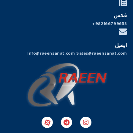
982166
Info@raeensanat.com Sales@raeensan